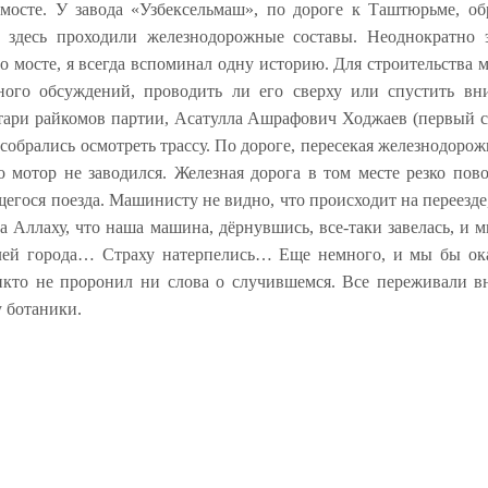
мосте. У завода «Узбексельмаш», по дороге к Таштюрьме, о
 здесь проходили железнодорожные составы. Неоднократно 
о мосте, я всегда вспоминал одну историю. Для строительства 
ого обсуждений, проводить ли его сверху или спустить вниз
тари райкомов партии, Асатулла Ашрафович Ходжаев (первый с
 собрались осмотреть трассу. По дороге, пересекая железнодорож
о мотор не заводился. Железная дорога в том месте резко пов
ося поезда. Машинисту не видно, что происходит на переезде, 
а Аллаху, что наша машина, дёрнувшись, все-таки завелась, и 
лей города… Страху натерпелись… Еще немного, и мы бы оказ
икто не проронил ни слова о случившемся. Все переживали в
 ботаники.