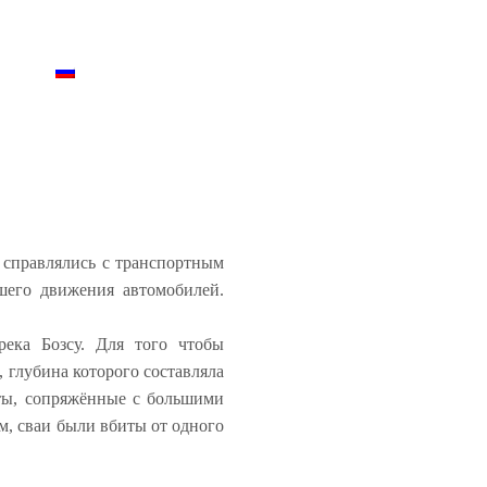
ниге
Русский
(
Русский
)
 справлялись с транспортным
шего движения автомобилей.
ека Бозсу. Для того чтобы
, глубина которого составляла
оты, сопряжённые с большими
м, сваи были вбиты от одного