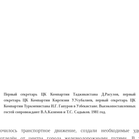
Первый секретарь ЦК Компартии Таджикистана Д.Расулов, первый
секретарь ЦК Компартии Киргизии У.Усубалиев, первый секретарь ЦК
Компартии Туркменистана И.Г. Гапуров в Узбекистане. Высокопоставленных
гостей сопровождают В.А.Казимов и Т.С. Садыков. 1981 год.
очилось транспортное движение, создали необходимые уд
отделён от центра города железнодорожными путями. В 