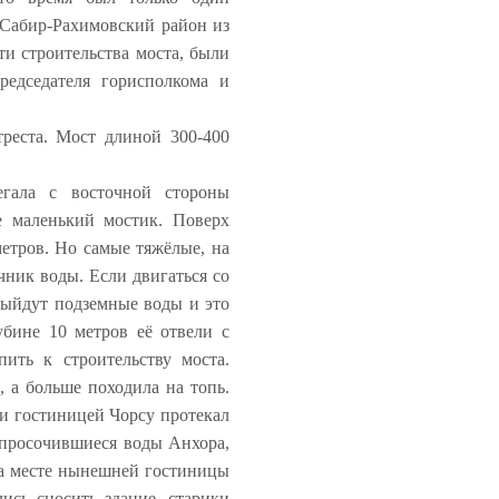
 Сабир-Рахимовский район из
ти строительства моста, были
редседателя горисполкома и
треста. Мост длиной 300-400
гала с восточной стороны
е маленький мостик. Поверх
етров. Но самые тяжёлые, на
чник воды. Если двигаться со
выйдут подземные воды и это
убине 10 метров её отвели с
ить к строительству моста.
, а больше походила на топь.
 и гостиницей Чорсу протекал
я просочившиеся воды Анхора,
 на месте нынешней гостиницы
ись сносить здание, старики