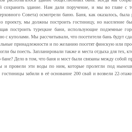
й сохранить здание. Нам дали поручение, и мы во главе с
рховного Совета) осмотрели баню. Баня, как оказалось, была
но проекту, мы должны построить гостиницу, но население б
ещав построить турецкие бани, использующие подземные гор
ю с куполами. Мы рассчитывали, что посетители бань будут сда
пальные принадлежности и по желанию посетят финскую или про
огли бы поесть. Запланировали также и места отдыха для тех, к
о бане? Дело в том, что баня и мост были связаны между собой
ы и провели эти воды по ним, которые пролегли под ныне
гостиницы забили в её основание 200 свай и возвели 22-этаж