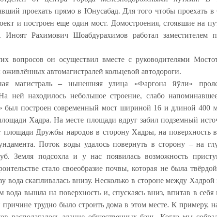
явший проехать прямо в Юнусабад. Для того чтобы проехать в
ект и построен еще один мост. Домостроения, стоявшие на пу
. Иноят Рахимович Шоабдурахимов работал заместителем п
тих вопросов он осуществил вместе с руководителями Мосто
х оживлённых автомагистралей кольцевой автодороги.
ьная магистраль – нынешняя улица «Фаргона йўли» проле
На ней находилось небольшое строение, слабо напоминавше
 был построен современный мост шириной 16 и длиной 400 м
площади Хадра. На месте площади вдруг забил подземный исто
от площади Дружбы народов в сторону Хадры, на поверхность 
ундамента. Поток воды удалось повернуть в сторону – на гл
б. Земля подсохла и у нас появилась возможность приступ
ительстве стало своеобразие почвы, которая не была твёрдой
у вода скапливалась внизу. Несколько в стороне между Хадрой
 вода вышла на поверхность и, спускаясь вниз, впитав в себ
ой причине трудно было строить дома в этом месте. К примеру,
ов располагалось здание общественных бань. Когда мы собрал