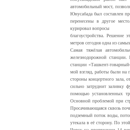
автомобильный мост, позвол
Юнусабада был составлен про
перенесены в другое место
курировал вопросы
благоустройства. Решение э
метров сегодня одна из самы
Самая тяжёлая автомобил
железнодорожной станции. 
станции «Ташкент-товарный»
мой взгляд, работы были на 
стороны концертного зала, 
сильно затруднит заливку ф
помощью установленных тру
Основной проблемой при стро
Просачивающаяся сквозь почв
подземный поток воды, потом
утекала в её сторону. По эт
Чорсу на протяжении 14 век