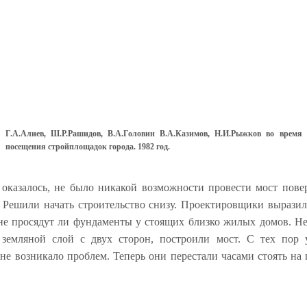
Г.А.Алиев, Ш.Р.Рашидов, В.А.Головин В.А.Казимов, Н.И.Рыжков во время
посещения стройплощадок города. 1982 год.
 оказалось, не было никакой возможности провести мост пове
 Решили начать строительство снизу. Проектировщики выразил
 не просядут ли фундаменты у стоящих близко жилых домов. Не
 земляной слой с двух сторон, построили мост. С тех пор
е возникало проблем. Теперь они перестали часами стоять на