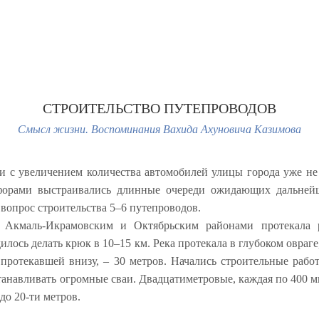
Начало
Оглавление
Информация о к
СТРОИТЕЛЬСТВО ПУТЕПРОВОДОВ
Смысл жизни. Воспоминания Вахида Ахуновича Казимова
зи с увеличением количества автомобилей улицы города уже не
офорами выстраивались длинные очереди ожидающих дальней
 вопрос строительства 5–6 путепроводов.
 Акмаль-Икрамовским и Октябрьским районами протекала р
дилось делать крюк в 10–15 км. Река протекала в глубоком овраге
 протекавшей внизу, – 30 метров. Начались строительные раб
анавливать огромные сваи. Двадцатиметровые, каждая по 400 м
до 20-ти метров.