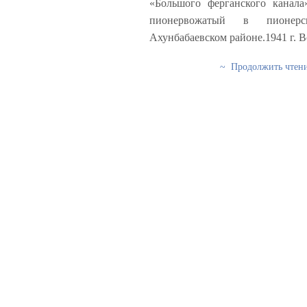
«Большого ферганского канала»
пионервожатый в пионер
Ахунбабаевском районе.1941 г. 
~ Продолжить чтен
© 2026 Казимов В.А. "Смысл жизни".