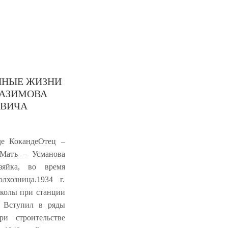
Начало
Оглавление
Инфор
ННЫЕ ЖИЗНИ
КАЗИМОВА
ОВИЧА
де КокандеОтец –
. Матъ – Усманова
озяйка, во время
хозница.1934 г.
школы при станции
г. Вступил в ряды
и строительстве