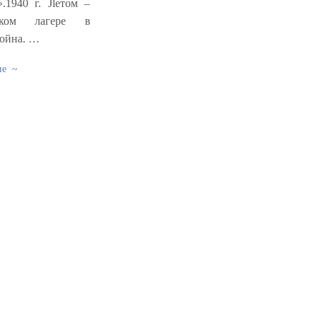
.1940 г. Jleтoм –
ском лагере в
Война. …
ие ~